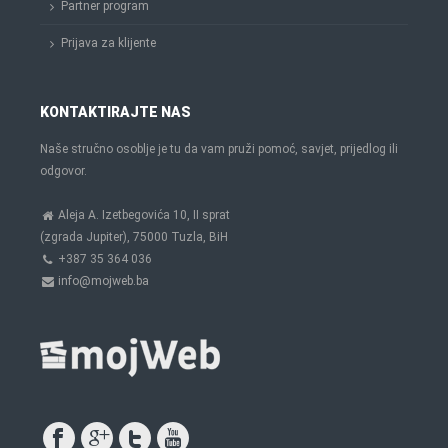
Partner program
Prijava za klijente
KONTAKTIRAJTE NAS
Naše stručno osoblje je tu da vam pruži pomoć, savjet, prijedlog ili
odgovor.
Aleja A. Izetbegovića 10, II sprat
(zgrada Jupiter), 75000 Tuzla, BiH
+387 35 364 036
info@mojweb.ba