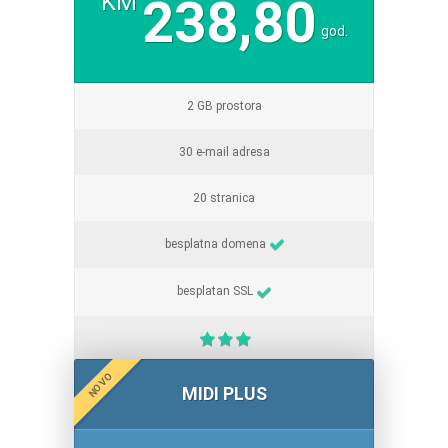
KM
238,80
god.
2 GB prostora
30 e-mail adresa
20 stranica
besplatna domena
besplatan SSL
NOVO
MIDI PLUS