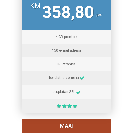
KM
358,80
god.
4 GB prostora
150 e-mail adresa
35 stranica
besplatna domena
besplatan SSL
MAXI