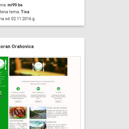
ena:
mi99.ba
štena tema:
Tisa
na od: 02.11.2016.g.
oran Orahovica