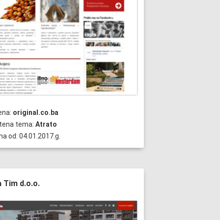
ena:
original.co.ba
štena tema:
Atrato
na od: 04.01.2017.g.
 Tim d.o.o.