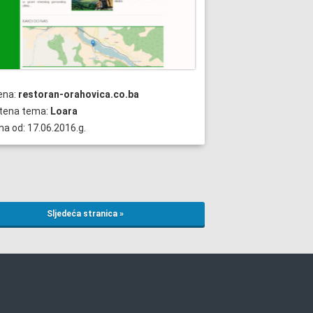
ena:
restoran-orahovica.co.ba
štena tema:
Loara
na od: 17.06.2016.g.
Sljedeća stranica »