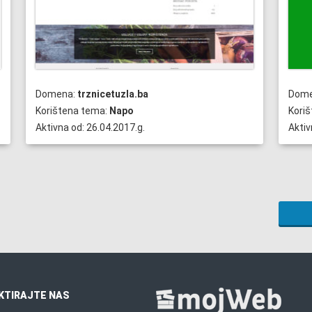
Domena:
trznicetuzla.ba
Dom
Korištena tema:
Napo
Kori
Aktivna od: 26.04.2017.g.
Aktiv
KTIRAJTE NAS