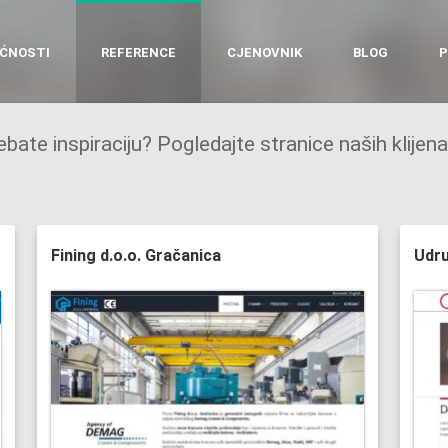
ĆNOSTI
REFERENCE
CJENOVNIK
BLOG
P
ebate inspiraciju? Pogledajte stranice naših klijena
Fining d.o.o. Gračanica
Udru