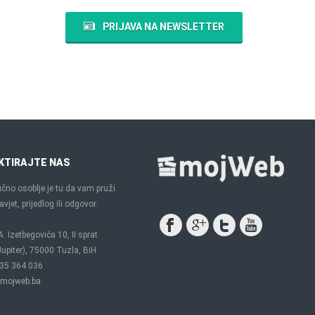
PRIJAVA NA NEWSLETTER
KTIRAJTE NAS
čno osoblje je tu da vam pruži
vjet, prijedlog ili odgovor.
A. Izetbegovića 10, II sprat
upiter), 75000 Tuzla, BiH
35 364 036
mojweb.ba