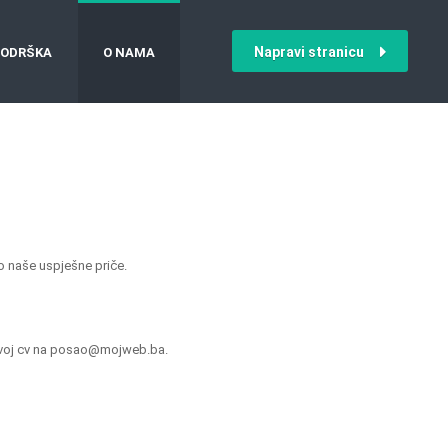
Napravi stranicu
ODRŠKA
O NAMA
io naše uspješne priče.
i svoj cv na posao@mojweb.ba.