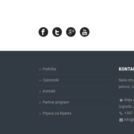
KONTA
Podrška
Cjenovnik
Naše stru
pomoć, sa
Kontakt
Aleja 
Partner program
(zgrada J
+387 
Prijava za klijente
info@