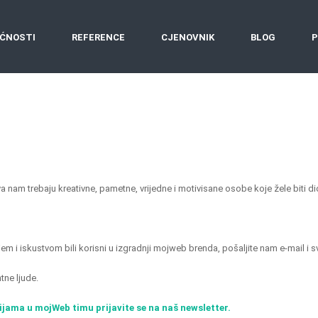
ĆNOSTI
REFERENCE
CJENOVNIK
BLOG
P
va nam trebaju kreativne, pametne, vrijedne i motivisane osobe koje žele biti d
jem i iskustvom bili korisni u izgradnji mojweb brenda, pošaljite nam e-mail 
tne ljude.
ijama u mojWeb timu prijavite se na naš newsletter.