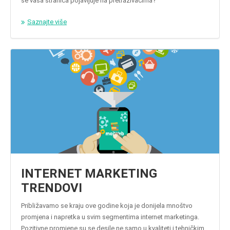
se vaša stranica pojavljuje na pretraživačima?
Saznajte više
INTERNET MARKETING
TRENDOVI
Približavamo se kraju ove godine koja je donijela mnoštvo
promjena i napretka u svim segmentima internet marketinga.
Pozitivne promjene su se desile ne samo u kvaliteti i tehničkim