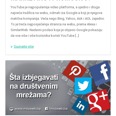
YouTube je najpopularnija video platforma, a ujedno i druga
najveća tražilica na webu, odmah iza Google-a koji je njegova
matična kompanija. Veća nego Bing, Yahoo, Ask i AOL zajedno.
To je treća najposjećenija stranica na webu, prema Alexa i
SimilarWeb. Nedavni podaci koje je objavio Google pokazuju
da sve više i više korisnika koristi YouTube […]
Saznajte više