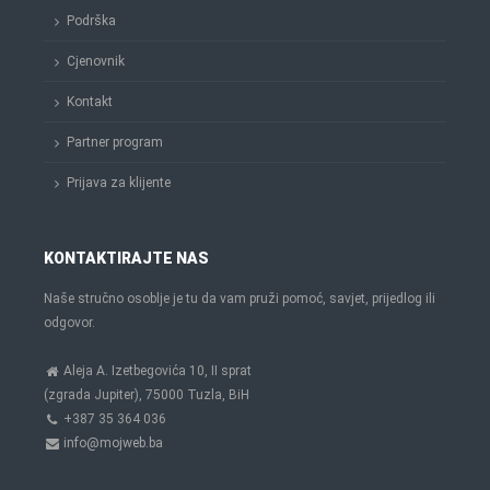
Podrška
Cjenovnik
Kontakt
Partner program
Prijava za klijente
KONTAKTIRAJTE NAS
Naše stručno osoblje je tu da vam pruži pomoć, savjet, prijedlog ili
odgovor.
Aleja A. Izetbegovića 10, II sprat
(zgrada Jupiter), 75000 Tuzla, BiH
+387 35 364 036
info@mojweb.ba