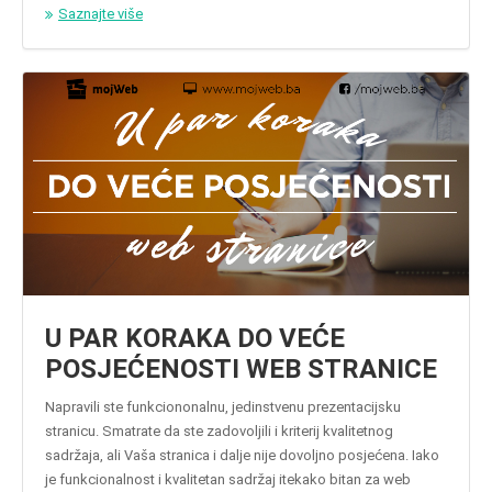
Saznajte više
U PAR KORAKA DO VEĆE
POSJEĆENOSTI WEB STRANICE
Napravili ste funkciononalnu, jedinstvenu prezentacijsku
stranicu. Smatrate da ste zadovoljili i kriterij kvalitetnog
sadržaja, ali Vaša stranica i dalje nije dovoljno posjećena. Iako
je funkcionalnost i kvalitetan sadržaj itekako bitan za web