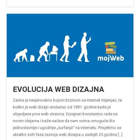
EVOLUCIJA WEB DIZAJNA
Zaista je nevjerovatno kojom brzinom se internet mijenjao, te
koliko je web dizajn evoluirao od 1991. godine kada je
objavljena prva web stranica. Dizajneri konstantno rade na
novim idejama i traže načine da nam svima omoguće što
jednostavnije i ugodnije „surfanje“ na internetu. Prisjetimo se
ukratko svih faza razvoja web dizajna u zadnjih 25 godina […]