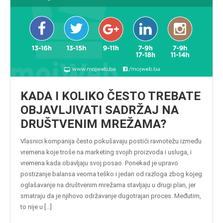
KADA I KOLIKO ČESTO TREBATE
OBJAVLJIVATI SADRŽAJ NA
DRUŠTVENIM MREŽAMA?
Vlasnici kompanija često pokušavaju postići ravnotežu između
vremena koje troše na marketing svojih proizvoda i usluga, i
vremena kada obavljaju svoj posao. Ponekad je upravo
postizanje balansa veoma teško i jedan od razloga zbog kojeg
oglašavanje na društvenim mrežama stavljaju u drugi plan, jer
smatraju da je njihovo održavanje dugotrajan proces. Međutim,
to nije u […]