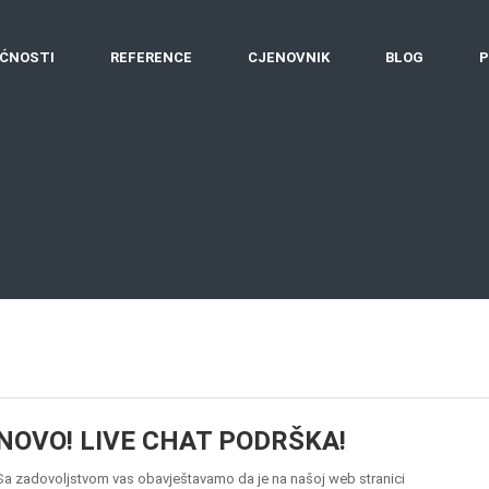
ĆNOSTI
REFERENCE
CJENOVNIK
BLOG
P
NOVO! LIVE CHAT PODRŠKA!
Sa zadovoljstvom vas obavještavamo da je na našoj web stranici