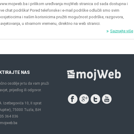
www.mojweb.ba i prilikom uređivanja mojWeb stranica od sada dostupna i
live chat podrška! Pored telefonske i e-mail podrške odlučili smo svim
posjetiocima i našim korisnicima pružiti mogućnost podrške, razgovora,
savjetovanja, u stvarnom vremenu, direktno na web stranici.
Saznajte više
KTIRAJTE NAS
čno osoblje je tu da vam pruži
vjet, prijedlog ili odgovor.
A. Izetbegovića 10, II sprat
upiter), 75000 Tuzla, BiH
35 364 036
mojweb.ba