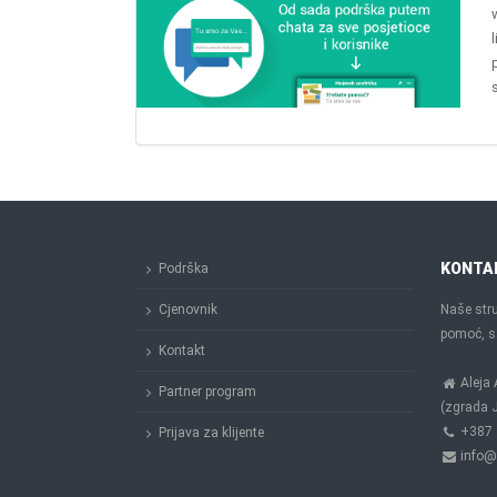
KONTA
Podrška
Cjenovnik
Naše stru
pomoć, sa
Kontakt
Aleja 
Partner program
(zgrada J
+387 
Prijava za klijente
info@