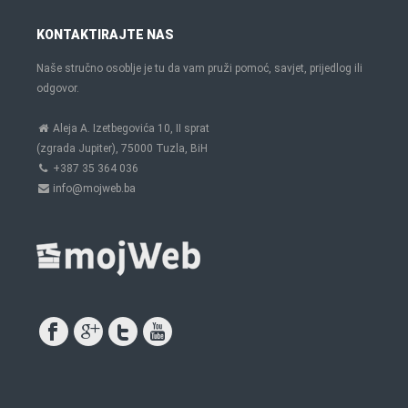
KONTAKTIRAJTE NAS
Naše stručno osoblje je tu da vam pruži pomoć, savjet, prijedlog ili
odgovor.
Aleja A. Izetbegovića 10, II sprat
(zgrada Jupiter), 75000 Tuzla, BiH
+387 35 364 036
info@mojweb.ba