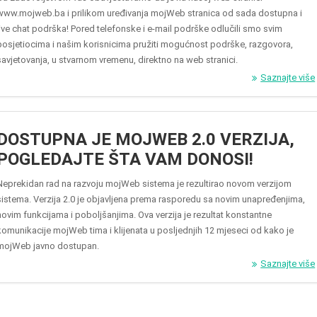
www.mojweb.ba i prilikom uređivanja mojWeb stranica od sada dostupna i
live chat podrška! Pored telefonske i e-mail podrške odlučili smo svim
posjetiocima i našim korisnicima pružiti mogućnost podrške, razgovora,
savjetovanja, u stvarnom vremenu, direktno na web stranici.
Saznajte više
DOSTUPNA JE MOJWEB 2.0 VERZIJA,
POGLEDAJTE ŠTA VAM DONOSI!
Neprekidan rad na razvoju mojWeb sistema je rezultirao novom verzijom
sistema. Verzija 2.0 je objavljena prema rasporedu sa novim unapređenjima,
novim funkcijama i poboljšanjima. Ova verzija je rezultat konstantne
komunikacije mojWeb tima i klijenata u posljednjih 12 mjeseci od kako je
mojWeb javno dostupan.
Saznajte više