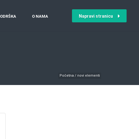
Napravi stranicu
ODRŠKA
O NAMA
Početna
/
novi elementi