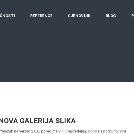
ĆNOSTI
REFERENCE
CJENOVNIK
BLOG
P
NOVA GALERIJA SLIKA
Prelazak na verziju 2.0.8, pored manjih unapređenja, donosi i potpuno novi