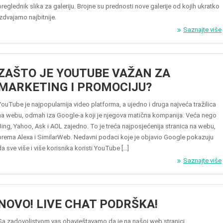
preglednik slika za galeriju. Brojne su prednosti nove galerije od kojih ukratko
izdvajamo najbitnije.
Saznajte više
ZAŠTO JE YOUTUBE VAŽAN ZA
MARKETING I PROMOCIJU?
YouTube je najpopularnija video platforma, a ujedno i druga najveća tražilica
na webu, odmah iza Google-a koji je njegova matična kompanija. Veća nego
Bing, Yahoo, Ask i AOL zajedno. To je treća najposjećenija stranica na webu,
prema Alexa i SimilarWeb. Nedavni podaci koje je objavio Google pokazuju
da sve više i više korisnika koristi YouTube […]
Saznajte više
NOVO! LIVE CHAT PODRŠKA!
Sa zadovoljstvom vas obavještavamo da je na našoj web stranici