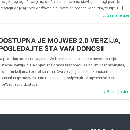
zbog kojeg oglašavanje na društvenim mrežama stavljaju u drugi plan, jer
smatraju da je njihovo održavanje dugotrajan proces. Međutim, to nije u […]
Saznajte više
DOSTUPNA JE MOJWEB 2.0 VERZIJA,
POGLEDAJTE ŠTA VAM DONOSI!
Neprekidan rad na razvoju mojWeb sistema je rezultirao novom verzijom
sistema. Verzija 2.0 je objavljena prema rasporedu sa novim unapređenjima,
novim funkcijama i poboljšanjima. Ova verzija je rezultat konstantne
komunikacije mojWeb tima i klijenata u posljednjih 12 mjeseci od kako je
mojWeb javno dostupan.
Saznajte više