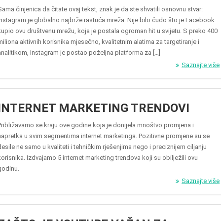
Sama činjenica da čitate ovaj tekst, znak je da ste shvatili osnovnu stvar:
Instagram je globalno najbrže rastuća mreža. Nije bilo čudo što je Facebook
kupio ovu društvenu mrežu, koja je postala ogroman hit u svijetu. S preko 400
miliona aktivnih korisnika mjesečno, kvalitetnim alatima za targetiranje i
analitikom, Instagram je postao poželjna platforma za […]
Saznajte više
INTERNET MARKETING TRENDOVI
Približavamo se kraju ove godine koja je donijela mnoštvo promjena i
napretka u svim segmentima internet marketinga. Pozitivne promjene su se
desile ne samo u kvaliteti i tehničkim rješenjima nego i preciznijem ciljanju
korisnika. Izdvajamo 5 internet marketing trendova koji su obilježili ovu
godinu.
Saznajte više