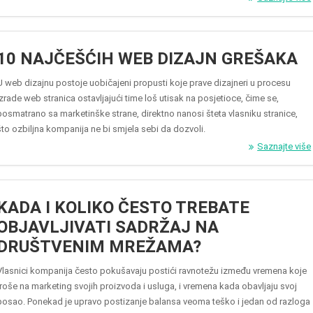
10 NAJČEŠĆIH WEB DIZAJN GREŠAKA
U web dizajnu postoje uobičajeni propusti koje prave dizajneri u procesu
izrade web stranica ostavljajući time loš utisak na posjetioce, čime se,
posmatrano sa marketinške strane, direktno nanosi šteta vlasniku stranice,
što ozbiljna kompanija ne bi smjela sebi da dozvoli.
Saznajte više
KADA I KOLIKO ČESTO TREBATE
OBJAVLJIVATI SADRŽAJ NA
DRUŠTVENIM MREŽAMA?
Vlasnici kompanija često pokušavaju postići ravnotežu između vremena koje
troše na marketing svojih proizvoda i usluga, i vremena kada obavljaju svoj
posao. Ponekad je upravo postizanje balansa veoma teško i jedan od razloga