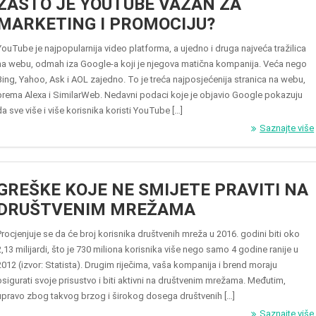
ZAŠTO JE YOUTUBE VAŽAN ZA
MARKETING I PROMOCIJU?
YouTube je najpopularnija video platforma, a ujedno i druga najveća tražilica
na webu, odmah iza Google-a koji je njegova matična kompanija. Veća nego
Bing, Yahoo, Ask i AOL zajedno. To je treća najposjećenija stranica na webu,
prema Alexa i SimilarWeb. Nedavni podaci koje je objavio Google pokazuju
da sve više i više korisnika koristi YouTube […]
Saznajte više
GREŠKE KOJE NE SMIJETE PRAVITI NA
DRUŠTVENIM MREŽAMA
Procjenjuje se da će broj korisnika društvenih mreža u 2016. godini biti oko
2,13 milijardi, što je 730 miliona korisnika više nego samo 4 godine ranije u
2012 (izvor: Statista). Drugim riječima, vaša kompanija i brend moraju
osigurati svoje prisustvo i biti aktivni na društvenim mrežama. Međutim,
upravo zbog takvog brzog i širokog dosega društvenih […]
Saznajte više