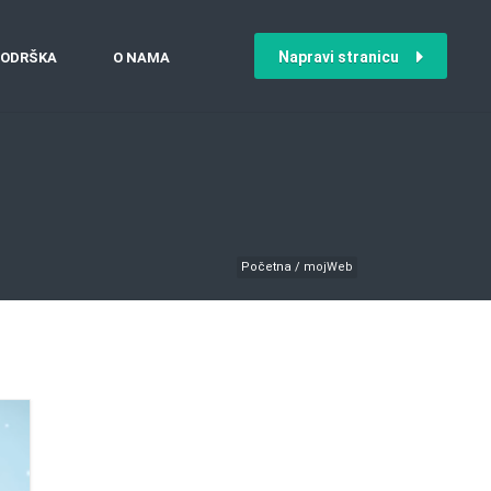
Napravi stranicu
ODRŠKA
O NAMA
Početna
/
mojWeb