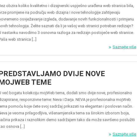
Bez obzira koliko kvalitetno i dizajnerski uspješno urađena web stranica bila,
brze promjene na području web dizajna i nove tehnologije zahtijevaju
povremeno osvježavanje izgleda, dodavanje novih funkcionalnosti i primjenu
novih tehnologija. Želite saznati da li je vašoj web stranici potreban redizajn?
U nastavku navodimo 3 osnovna razloga za redizajn postojeće web stranice.
Vaša web stranica […]
Saznajte više
PREDSTAVLJAMO DVIJE NOVE
MOJWEB TEME
U već bogatu kolekciju mojWeb tema, dodali smo dvije nove, profesionalno
dizajnirane, responzivne teme: Neva i Darja. NEVA je profesionalna mojWeb
tema pomoću koje ćete svoj sadržaj prikazati na elegantan i poslovan način.
Neva je veoma prilagodljiva, višenamjenska tema sa širokim izborom boja,
načina prikaza i raznolikim demo sadržajem tako da može savršeno poslužiti
kao osnova […]
Saznajte više