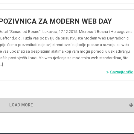
POZIVNICA ZA MODERN WEB DAY
Hotel “Senad od Bosne”, Lukavac, 17.12.2015. Microsoft Bosna i Hercegovina
i Leftor d.o.o. Tuzla vas pozivaju da prisustvujete Modern Web Day radionici
gdje ćemo prezentirati najnovije trendove i najbolje prakse u razvoju za web
te vas upoznati sa besplatnim alatima koji vam mogu pomoći u usklađivanju
vaših postojećih i budućih web rješenja sa modernim web standardima, što
[…]
Saznajte više
LOAD MORE