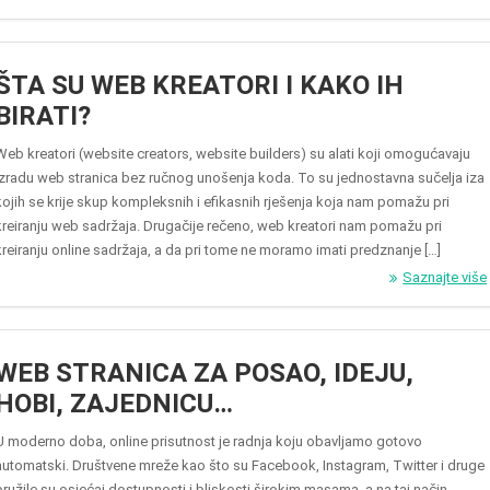
ŠTA SU WEB KREATORI I KAKO IH
BIRATI?
Web kreatori (website creators, website builders) su alati koji omogućavaju
izradu web stranica bez ručnog unošenja koda. To su jednostavna sučelja iza
kojih se krije skup kompleksnih i efikasnih rješenja koja nam pomažu pri
kreiranju web sadržaja. Drugačije rečeno, web kreatori nam pomažu pri
kreiranju online sadržaja, a da pri tome ne moramo imati predznanje […]
Saznajte više
WEB STRANICA ZA POSAO, IDEJU,
HOBI, ZAJEDNICU…
U moderno doba, online prisutnost je radnja koju obavljamo gotovo
automatski. Društvene mreže kao što su Facebook, Instagram, Twitter i druge
pružile su osjećaj dostupnosti i bliskosti širokim masama, a na taj način