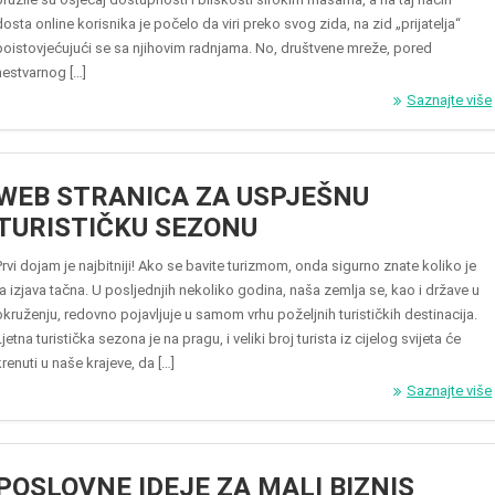
dosta online korisnika je počelo da viri preko svog zida, na zid „prijatelja“
poistovjećujući se sa njihovim radnjama. No, društvene mreže, pored
nestvarnog […]
Saznajte više
WEB STRANICA ZA USPJEŠNU
TURISTIČKU SEZONU
Prvi dojam je najbitniji! Ako se bavite turizmom, onda sigurno znate koliko je
ta izjava tačna. U posljednjih nekoliko godina, naša zemlja se, kao i države u
okruženju, redovno pojavljuje u samom vrhu poželjnih turističkih destinacija.
Ljetna turistička sezona je na pragu, i veliki broj turista iz cijelog svijeta će
krenuti u naše krajeve, da […]
Saznajte više
POSLOVNE IDEJE ZA MALI BIZNIS