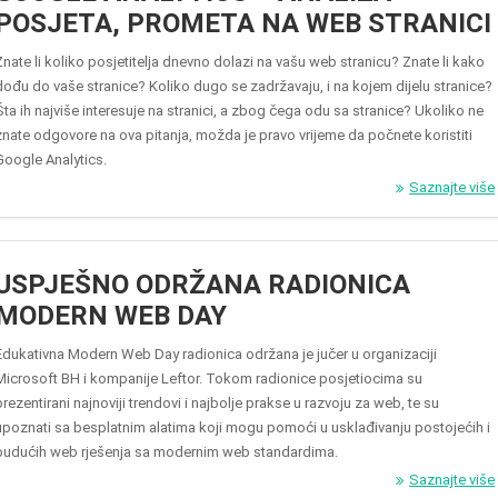
POSJETA, PROMETA NA WEB STRANICI
Znate li koliko posjetitelja dnevno dolazi na vašu web stranicu? Znate li kako
dođu do vaše stranice? Koliko dugo se zadržavaju, i na kojem dijelu stranice?
Šta ih najviše interesuje na stranici, a zbog čega odu sa stranice? Ukoliko ne
znate odgovore na ova pitanja, možda je pravo vrijeme da počnete koristiti
Google Analytics.
Saznajte više
USPJEŠNO ODRŽANA RADIONICA
MODERN WEB DAY
Edukativna Modern Web Day radionica održana je jučer u organizaciji
Microsoft BH i kompanije Leftor. Tokom radionice posjetiocima su
prezentirani najnoviji trendovi i najbolje prakse u razvoju za web, te su
upoznati sa besplatnim alatima koji mogu pomoći u usklađivanju postojećih i
budućih web rješenja sa modernim web standardima.
Saznajte više