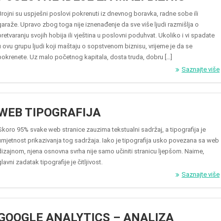
Brojni su uspješni poslovi pokrenuti iz dnevnog boravka, radne sobe ili
garaže. Upravo zbog toga nije iznenađenje da sve više ljudi razmišlja o
pretvaranju svojih hobija ili vještina u poslovni poduhvat. Ukoliko i vi spadate
u ovu grupu ljudi koji maštaju o sopstvenom biznisu, vrijeme je da se
pokrenete. Uz malo početnog kapitala, dosta truda, dobru […]
Saznajte više
WEB TIPOGRAFIJA
Skoro 95% svake web stranice zauzima tekstualni sadržaj, a tipografija je
umjetnost prikazivanja tog sadržaja. Iako je tipografija usko povezana sa web
dizajnom, njena osnovna svrha nije samo učiniti stranicu ljepšom. Naime,
glavni zadatak tipografije je čitljivost.
Saznajte više
GOOGLE ANALYTICS – ANALIZA