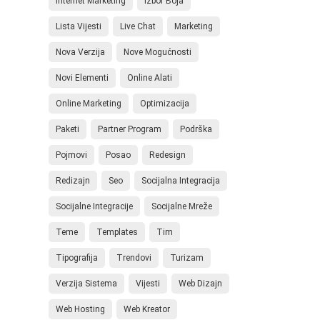
Internet Marketing
Izbor Boja
Lista Vijesti
Live Chat
Marketing
Nova Verzija
Nove Mogućnosti
Novi Elementi
Online Alati
Online Marketing
Optimizacija
Paketi
Partner Program
Podrška
Pojmovi
Posao
Redesign
Redizajn
Seo
Socijalna Integracija
Socijalne Integracije
Socijalne Mreže
Teme
Templates
Tim
Tipografija
Trendovi
Turizam
Verzija Sistema
Vijesti
Web Dizajn
Web Hosting
Web Kreator