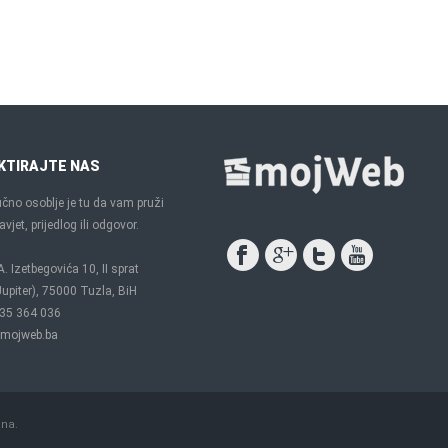
KTIRAJTE NAS
čno osoblje je tu da vam pruži
vjet, prijedlog ili odgovor.
A. Izetbegovića 10, II sprat
upiter), 75000 Tuzla, BiH
35 364 036
mojweb.ba
ana.