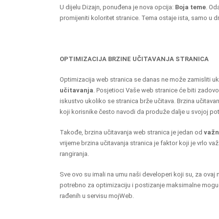
U dijelu Dizajn, ponuđena je nova opcija:
Boja teme
. Od
promijeniti koloritet stranice. Tema ostaje ista, samo u
OPTIMIZACIJA BRZINE UČITAVANJA STRANICA
Optimizacija web stranica se danas ne može zamisliti u
učitavanja
. Posjetioci Vaše web stranice će biti zadovolj
iskustvo ukoliko se stranica brže učitava. Brzina učitava
koji korisnike često navodi da produže dalje u svojoj pot
Takođe, brzina učitavanja web stranica je jedan od
važn
vrijeme brzina učitavanja stranica je faktor koji je vrlo va
rangiranja.
Sve ovo su imali na umu naši developeri koji su, za ovaj n
potrebno za optimizaciju i postizanje maksimalne moguć
rađenih u servisu mojWeb.