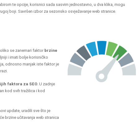
abirom te opcije, korisnici sada sasvim jednostavno, u dva klika, mogu
 drugoj boji. Savršen izbor za sezonsko osvježavanje web stranice.
koliko se zanemari faktor
brzine
niji i imati bolje korisničko
nja, odnosno manjak iste faktor je
razi.
ijih faktora za SEO
. U zadnje
žan kod svih tražilica i kod
ovi update, uradili sve što je
e brzine učitavanja web stranica