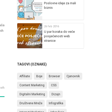
Poslovne ideje za mali
biznis
Vaša
26 feb 2016
nih
U par koraka do veće
posjećenosti web
stranice
TAGOVI (OZNAKE)
Affiliate
Boje
Browser
Cjenovnik
Content Marketing
CSS
 vrh
Digitalni Marketing
Dizajn
Društvene Mreže
Infografika