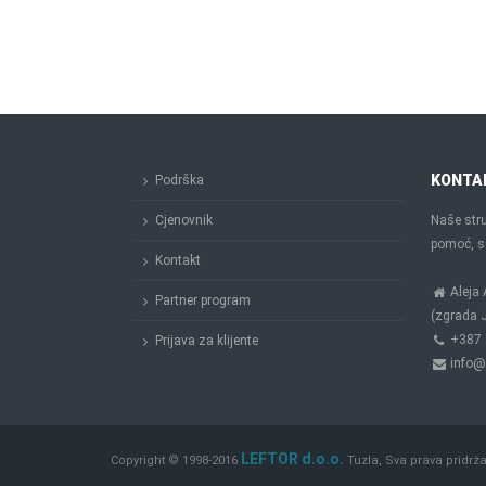
KONTA
Podrška
Cjenovnik
Naše stru
pomoć, sa
Kontakt
Aleja 
Partner program
(zgrada J
+387 
Prijava za klijente
info@
LEFTOR d.o.o.
Copyright © 1998-2016
Tuzla, Sva prava pridrž