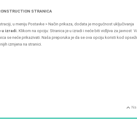
CONSTRUCTION STRANICA
traciji, u meniju Postavke > Način prikaza, dodata je mogućnost uključivanja
 u izradi.
Klikom na opciju: Stranica je u izradi i neće biti vidljiva za javnost 
ica se neće prikazivati. Naša preporuka je da se ova opciju koristi kod opsež
nijih izmjena na stranici.
Na