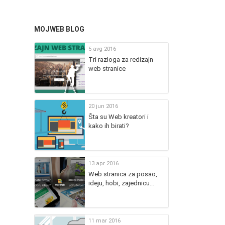
MOJWEB BLOG
5 avg 2016
Tri razloga za redizajn
web stranice
20 jun 2016
Šta su Web kreatori i
kako ih birati?
13 apr 2016
Web stranica za posao,
ideju, hobi, zajednicu…
11 mar 2016