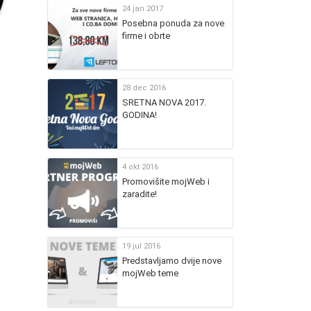
24 jan 2017
Posebna ponuda za nove
firme i obrte
28 dec 2016
SRETNA NOVA 2017.
GODINA!
4 okt 2016
Promovišite mojWeb i
zaradite!
19 jul 2016
Predstavljamo dvije nove
mojWeb teme